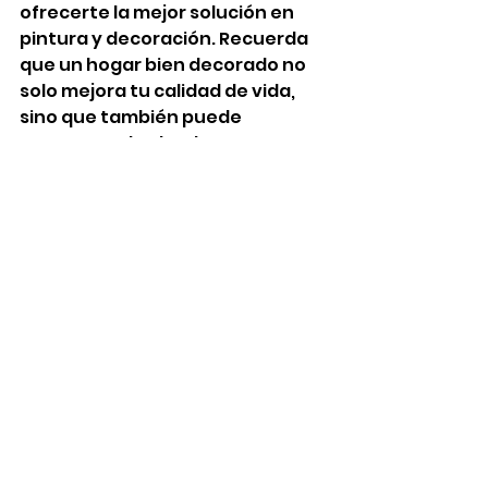
ofrecerte la mejor solución en 
pintura y decoración. Recuerda 
que un hogar bien decorado no 
solo mejora tu calidad de vida, 
sino que también puede 
aumentar el valor de tu 
propiedad. 
Para más información sobre 
nuestros servicios, no dudes en 
llamarme o escibirme , estare 
encantado de atenderte
Ver todo
Entradas recientes